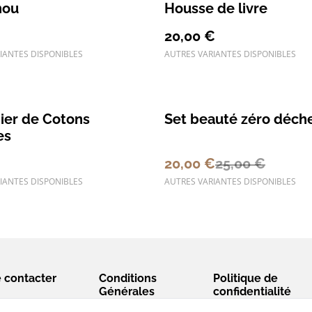
hou
Housse de livre
20,00 €
IANTES DISPONIBLES
AUTRES VARIANTES DISPONIBLES
%
ier de Cotons
Set beauté zéro déch
es
€
20,00 €
25,00 €
IANTES DISPONIBLES
AUTRES VARIANTES DISPONIBLES
 contacter
Conditions
Politique de
Générales
confidentialité