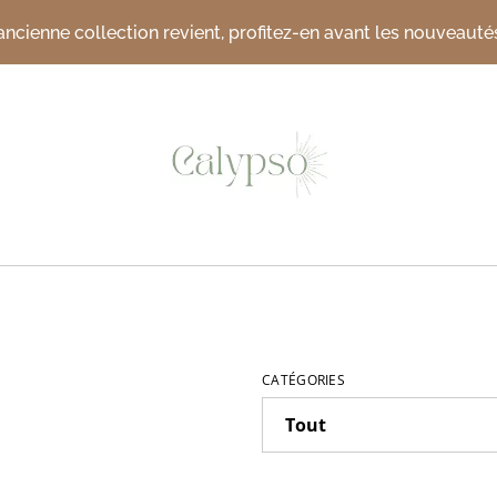
’ancienne collection revient, profitez-en avant les nouveautés
CATÉGORIES