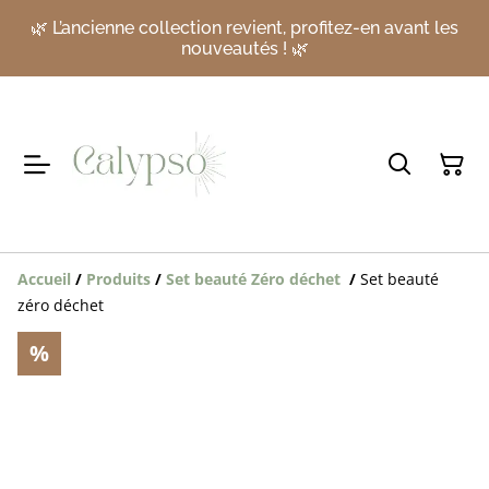
🌿 L’ancienne collection revient, profitez-en avant les
nouveautés ! 🌿
Accueil
/
Produits
/
Set beauté Zéro déchet
/
Set beauté
zéro déchet
%