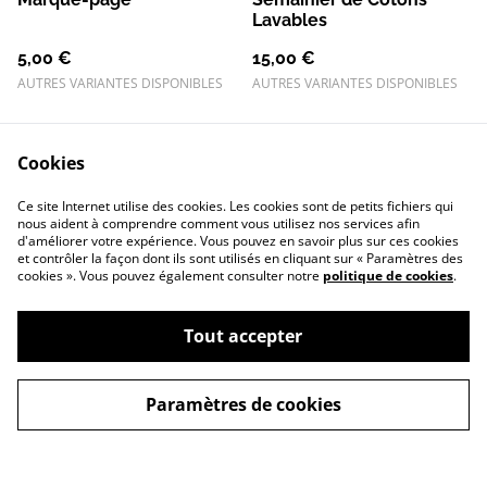
Lavables
5,00 €
15,00 €
AUTRES VARIANTES DISPONIBLES
AUTRES VARIANTES DISPONIBLES
Cookies
Ce site Internet utilise des cookies. Les cookies sont de petits fichiers qui
nous aident à comprendre comment vous utilisez nos services afin
d'améliorer votre expérience. Vous pouvez en savoir plus sur ces cookies
et contrôler la façon dont ils sont utilisés en cliquant sur « Paramètres des
Tous mes réseaux
Me contacter
cookies ». Vous pouvez également consulter notre
politique de cookies
.
Conditions
Politique de
Générales
confidentialité
Politique de cookies
Tout accepter
Paramètres de cookies
©
2026
Calypso Boutique